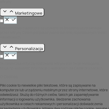
witryny.
Marketingowe
Marketingowe ciasteczka są używane do śledzenia użytkowników
przez witryny. Celem jest pokazywanie bardziej dopasowanych treści
reklamowych.
Personalizacja
Te ciasteczka dotyczą dostowania witryny pod Twoje wymagania.
Mogą np. wyświetlić informacje o wybranych dla Ciebie produktach.
O Cookies
Pliki cookie to niewielkie pliki tekstowe, które są zapisywane na
komputerze lub urządzeniu mobilnym przez strony internetowe, które
odwiedzasz. Służą do różnych celów, takich jak zapamiętywanie
informacji o logowaniu użytkownika, śledzenie zachowania
użytkownika w celach reklamowych i personalizacji doświadczenia
przeglądania użytkownika. Istnieją dwa rodzaje plików cookie: sesyjne i