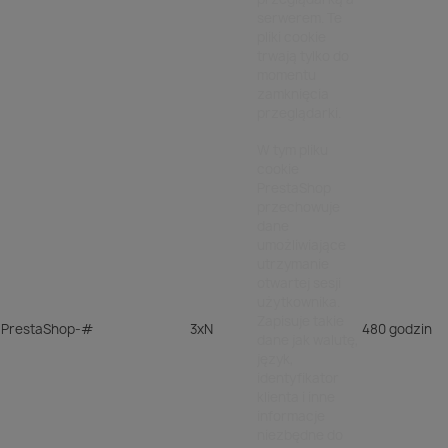
serwerem. Te
pliki cookie
trwają tylko do
momentu
zamknięcia
przeglądarki.
W tym pliku
cookie
PrestaShop
przechowuje
dane
umożliwiające
utrzymanie
otwartej sesji
użytkownika.
Zapisuje takie
PrestaShop-#
3xN
480 godzin
dane jak walutę,
język,
identyfikator
klienta i inne
informacje
niezbędne do