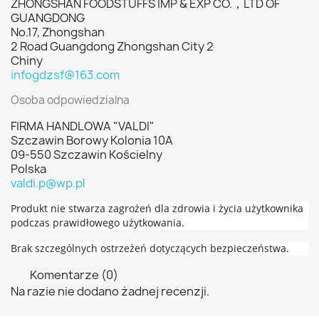
ZHONGSHAN FOODSTUFFS IMP & EXP CO.，LTD OF
GUANGDONG
No.17, Zhongshan
2 Road Guangdong Zhongshan City 2
Chiny
infogdzsf@163.com
Osoba odpowiedzialna
FIRMA HANDLOWA "VALDI"
Szczawin Borowy Kolonia 10A
09-550 Szczawin Kościelny
Polska
valdi.p@wp.pl
Produkt nie stwarza zagrożeń dla zdrowia i życia użytkownika
podczas prawidłowego użytkowania.
Brak szczególnych ostrzeżeń dotyczących bezpieczeństwa.
Komentarze (0)
Na razie nie dodano żadnej recenzji.