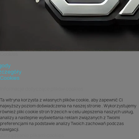
Cookies
gody
zczegóły
 Cookies
Informacje dotyczące plików cookies
Ta witryna korzysta z własnych plików cookie, aby zapewnić Ci
najwyższy poziom doświadczenia na naszej stronie . Wykorzystujemy
również pliki cookie stron trzecich w celu ulepszenia naszych usług,
analizy a nastepnie wyświetlania reklam związanych z Twoimi
preferencjami na podstawie analizy Twoich zachowań podczas
nawigacji.
Zarządzanie plikami cookies