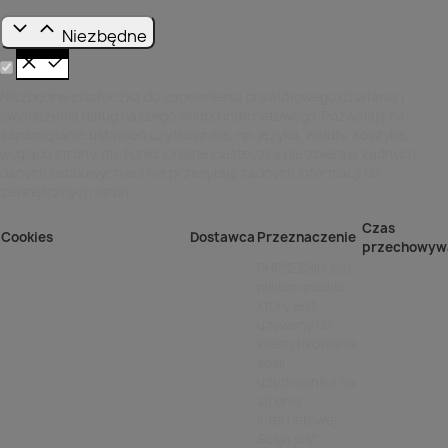
Niezbędne
Niezbędne ciasteczka do zapewnienia prawidłowego działania i
świadczenia usług naszego sklepu internetowego. Pozwalają na
zapamiętanie ustawień użytkownika, np. języka, waluty, koszyka,
wyglądu strony, itp. Funkcjonalne ciasteczka nie zbierają żadnych
danych osobowych ani nie przesyłają żadnych informacji do
zewnętrznych stron.
Czas
Cookies
Dostawca
Przeznaczenie
przechowyw
PHPSESSID jest
plikiem cookie,
który jest
używany do
identyfikowania
sesji
użytkownika na
stronie
internetowej.
Sesja jest