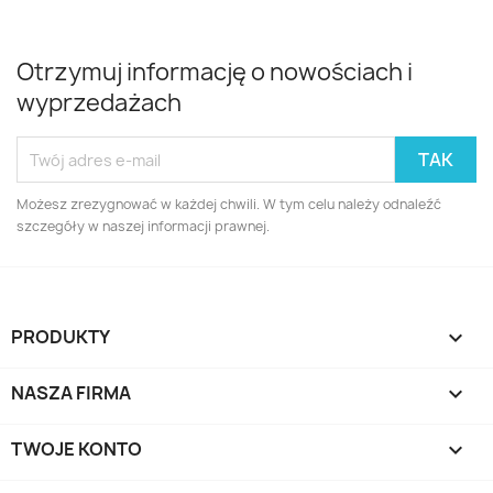
Otrzymuj informację o nowościach i
wyprzedażach
Możesz zrezygnować w każdej chwili. W tym celu należy odnaleźć
szczegóły w naszej informacji prawnej.
PRODUKTY

NASZA FIRMA

TWOJE KONTO
