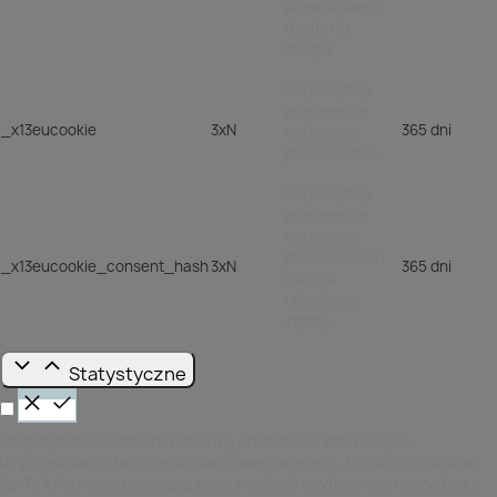
prawidłowego
działania
sklepu.
Zapamiętuje
preferencje
_x13eucookie
3xN
365 dni
dotyczące
plików cookie.
Zapamiętuje
preferencje
dotyczące
plików cookie i
_x13eucookie_consent_hash
3xN
365 dni
osatnio
udzielonej
zgody.
Statystyczne
Statystyczne ciasteczka zbierają anonimowe informacje o
użytkownikach, takie jak liczba odwiedzających, źródła odnośników,
itp. Te informacje pomagają zrozumieć, jak użytkownicy korzystają z