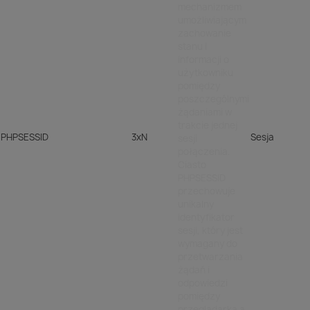
mechanizmem
umożliwiającym
zachowanie
stanu i
informacji o
użytkowniku
pomiędzy
poszczególnymi
żądaniami w
trakcie jednej
PHPSESSID
3xN
Sesja
sesji
połączenia.
Ciasto
PHPSESSID
przechowuje
unikalny
identyfikator
sesji, który jest
wymagany do
przetwarzania
żądań i
odpowiedzi
pomiędzy
przeglądarką a