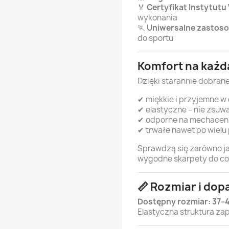
🏅
Certyfikat Instytutu
wykonania
🏃
Uniwersalne zastos
do sportu
Komfort na każd
Dzięki starannie dobran
✔ miękkie i przyjemne w
✔ elastyczne – nie zsuwa
✔ odporne na mechacen
✔ trwałe nawet po wielu
Sprawdzą się zarówno j
wygodne skarpety do co
📏 Rozmiar i do
Dostępny rozmiar: 37–
Elastyczna struktura za