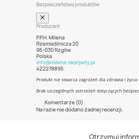
Bezpieczeństwo produktów
Producent
P.P.H. Milena
Rzemieślnicza 20
95-030 Rzgów
Polska
info@milena-skarpety.pl
422278895
Produkt nie stwarza zagrożeń dla zdrowia i życi
Brak szczególnych ostrzeżeń dotyczących bezpie
Komentarze (0)
Na razie nie dodano żadnej recenzji.
Otrzymuj infor