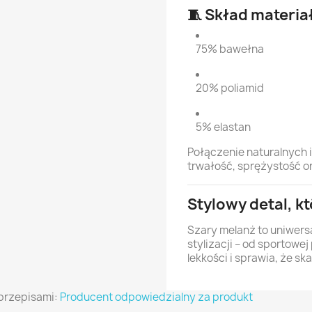
🧵 Skład materi
75% bawełna
20% poliamid
5% elastan
Połączenie naturalnych 
trwałość, sprężystość o
Stylowy detal, kt
Szary melanż to uniwersa
stylizacji – od sportowe
lekkości i sprawia, że sk
przepisami:
Producent odpowiedzialny za produkt