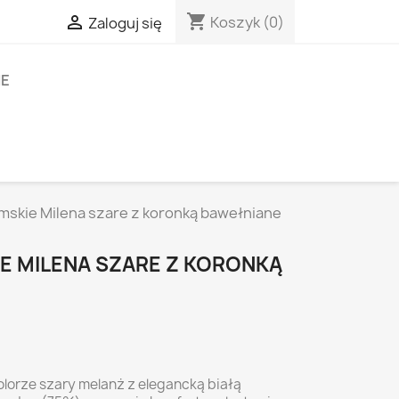
shopping_cart

Koszyk
(0)
Zaloguj się
IE
mskie Milena szare z koronką bawełniane
E MILENA SZARE Z KORONKĄ
olorze szary melanż z elegancką białą