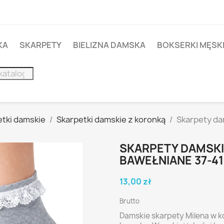
KA
SKARPETY
BIELIZNA DAMSKA
BOKSERKI MĘSK
etki damskie
Skarpetki damskie z koronką
Skarpety da
SKARPETY DAMSKI
BAWEŁNIANE 37-41
13,00 zł
Brutto
Damskie skarpety Milena w k