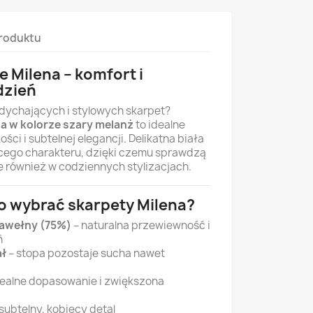
roduktu
 Milena – komfort i
dzień
ychających i stylowych skarpet?
a w kolorze szary melanż
to idealne
ści i subtelnej elegancji. Delikatna biała
cego charakteru, dzięki czemu sprawdzą
ale również w codziennych stylizacjach.
o wybrać skarpety Milena?
awełny (75%)
– naturalna przewiewność i
ń
ał
– stopa pozostaje sucha nawet
dealne dopasowanie i zwiększona
subtelny, kobiecy detal