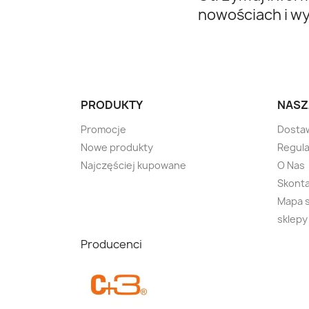
nowościach i w
PRODUKTY
NASZ
Promocje
Dosta
Nowe produkty
Regul
Najczęściej kupowane
O Nas
Skonta
Mapa 
sklepy
Producenci