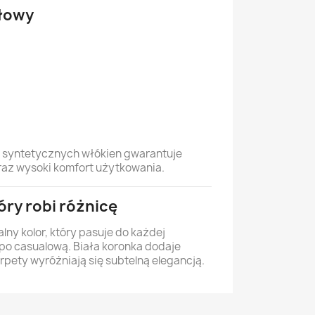
ałowy
i syntetycznych włókien gwarantuje
raz wysoki komfort użytkowania.
óry robi różnicę
lny kolor, który pasuje do każdej
j po casualową. Biała koronka dodaje
arpety wyróżniają się subtelną elegancją.