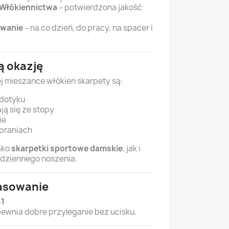
 Włókiennictwa
– potwierdzona jakość
owanie
– na co dzień, do pracy, na spacer i
ą okazję
ej mieszance włókien skarpety są:
 dotyku
ją się ze stopy
ie
 praniach
ako
skarpetki sportowe damskie
, jak i
dziennego noszenia.
pasowanie
41
pewnia dobre przyleganie bez ucisku.