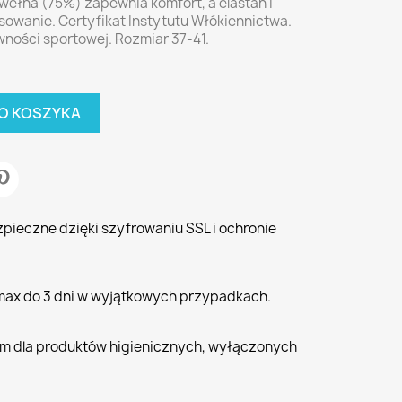
wełna (75%) zapewnia komfort, a elastan i
sowanie. Certyfikat Instytutu Włókiennictwa.
ywności sportowej. Rozmiar 37-41.
O KOSZYKA
zpieczne dzięki szyfrowaniu SSL i ochronie
 max do 3 dni w wyjątkowych przypadkach.
iem dla produktów higienicznych, wyłączonych