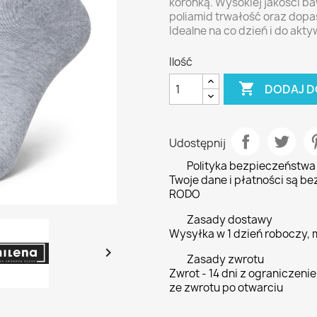
koronką. Wysokiej jakości ba
poliamid trwałość oraz dopa
Idealne na co dzień i do akt
Ilość

DODAJ D
Udostępnij
Polityka bezpieczeństwa
Twoje dane i płatności są be
RODO
Zasady dostawy
Wysyłka w 1 dzień roboczy,

Zasady zwrotu
Zwrot - 14 dni z ograniczen
ze zwrotu po otwarciu