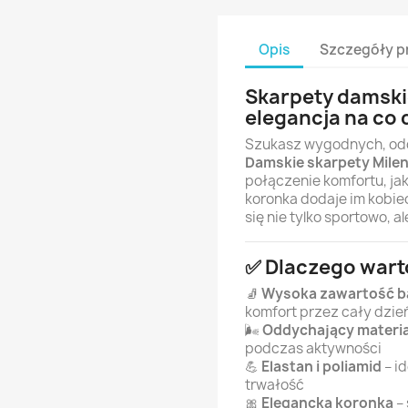
Opis
Szczegóły p
Skarpety damskie
elegancja na co 
Szukasz wygodnych, odd
Damskie skarpety Milen
połączenie komfortu, jako
koronka dodaje im kobie
się nie tylko sportowo, 
✅ Dlaczego wart
🧦
Wysoka zawartość b
komfort przez cały dzie
🌬
Oddychający materi
podczas aktywności
💪
Elastan i poliamid
– i
trwałość
🎀
Elegancka koronka
– 