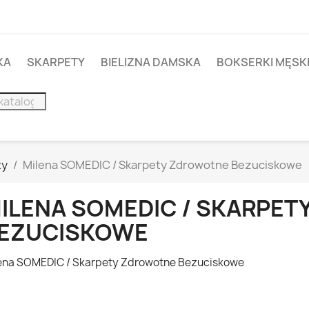
KA
SKARPETY
BIELIZNA DAMSKA
BOKSERKI MĘSK
ty
Milena SOMEDIC / Skarpety Zdrowotne Bezuciskowe
ILENA SOMEDIC / SKARPE
EZUCISKOWE
ena SOMEDIC / Skarpety Zdrowotne Bezuciskowe