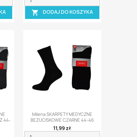
KA
DODAJ DO KOSZYKA

Szybki podgląd

ZNE
Milena SKARPETY MEDYCZNE
Ż 44-
BEZUCISKOWE CZARNE 44-46
11,99 zł