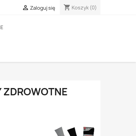
shopping_cart

Koszyk
(0)
Zaloguj się
IE
TY ZDROWOTNE