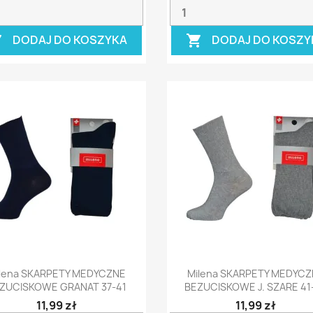
DODAJ DO KOSZYKA
DODAJ DO KOSZY


Szybki podgląd
Szybki podgląd


lena SKARPETY MEDYCZNE
Milena SKARPETY MEDYC
ZUCISKOWE GRANAT 37-41
BEZUCISKOWE J. SZARE 41
11,99 zł
11,99 zł