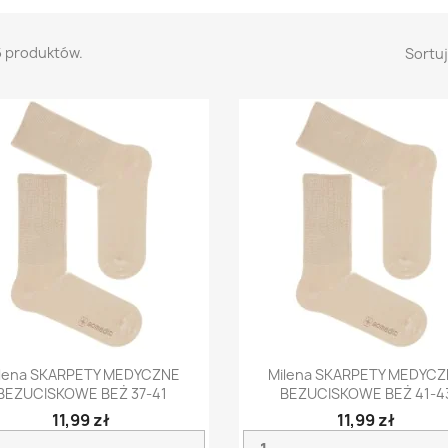
6 produktów.
Sortuj
Szybki podgląd
Szybki podgląd


lena SKARPETY MEDYCZNE
Milena SKARPETY MEDYC
BEZUCISKOWE BEŻ 37-41
BEZUCISKOWE BEŻ 41-4
11,99 zł
11,99 zł