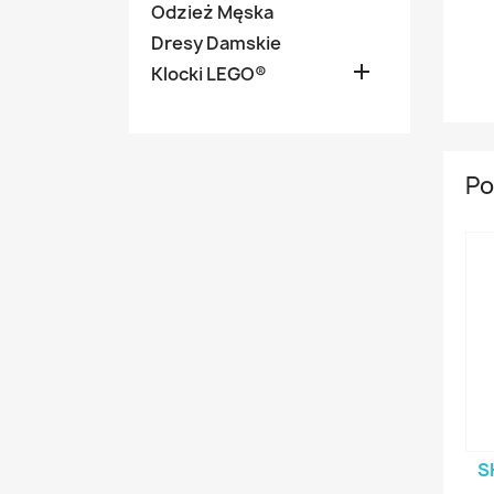
Odzież Męska
Dresy Damskie

Klocki LEGO®
Po
S