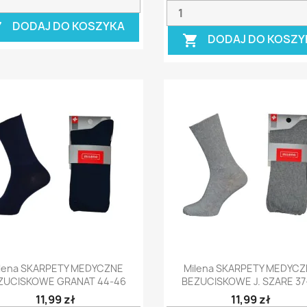
DODAJ DO KOSZYKA

DODAJ DO KOSZY

Szybki podgląd
Szybki podgląd


lena SKARPETY MEDYCZNE
Milena SKARPETY MEDYC
ZUCISKOWE GRANAT 44-46
BEZUCISKOWE J. SZARE 37
11,99 zł
11,99 zł