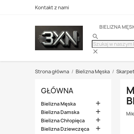
Kontakt z nami
BIELIZNA MĘS
search
clear
Strona główna
Bielizna Męska
Skarpe
M
GŁÓWNA
B

Bielizna Męska

Bielizna Damska
Mil

Bielizna Chłopięca

Bielizna Dziewczęca