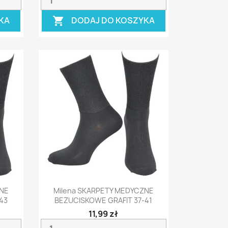
KA
DODAJ DO KOSZYKA

Szybki podgląd

ZNE
Milena SKARPETY MEDYCZNE
43
BEZUCISKOWE GRAFIT 37-41
11,99 zł