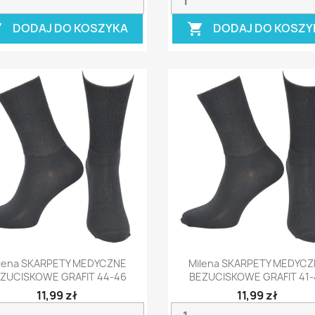
DODAJ DO KOSZYKA
DODAJ DO KOSZY


Szybki podgląd
Szybki podgląd


lena SKARPETY MEDYCZNE
Milena SKARPETY MEDYC
ZUCISKOWE GRAFIT 44-46
BEZUCISKOWE GRAFIT 41-
11,99 zł
11,99 zł