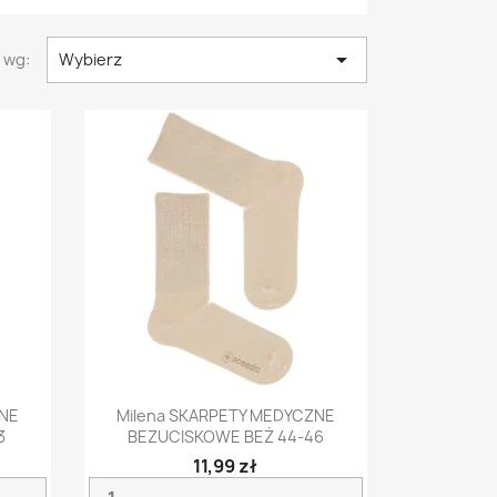

 wg:
Wybierz
Szybki podgląd

ZNE
Milena SKARPETY MEDYCZNE
3
BEZUCISKOWE BEŻ 44-46
11,99 zł