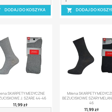
DODAJ DO KOSZYKA
DODAJ DO KOSZY


Szybki podgląd
Szybki podgląd


lena SKARPETY MEDYCZNE
Milena SKARPETY MEDYC
ZUCISKOWE J. SZARE 44-46
BEZUCISKOWE SZARY MELAN
46
11,99 zł
11,99 zł