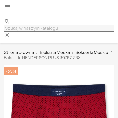

search
clear
Strona główna
Bielizna Męska
Bokserki Męskie
Bokserki HENDERSON PLUS 39767-33X
-35%