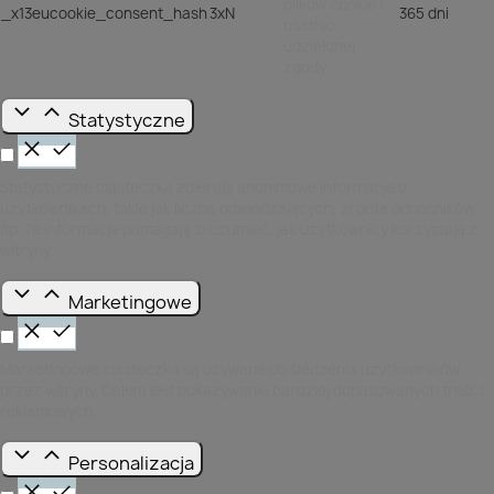
plików cookie i
_x13eucookie_consent_hash
3xN
365 dni
osatnio
udzielonej
zgody.
Statystyczne
Statystyczne ciasteczka zbierają anonimowe informacje o
użytkownikach, takie jak liczba odwiedzających, źródła odnośników,
itp. Te informacje pomagają zrozumieć, jak użytkownicy korzystają z
witryny.
Marketingowe
Marketingowe ciasteczka są używane do śledzenia użytkowników
przez witryny. Celem jest pokazywanie bardziej dopasowanych treści
reklamowych.
Personalizacja