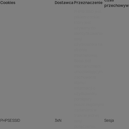
Czas
Cookies
Dostawca
Przeznaczenie
przechowyw
PHPSESSID jest
plikiem cookie,
który jest
używany do
identyfikowania
sesji
użytkownika na
stronie
internetowej.
Sesja jest
mechanizmem
umożliwiającym
zachowanie
stanu i
informacji o
użytkowniku
pomiędzy
poszczególnymi
żądaniami w
trakcie jednej
PHPSESSID
3xN
Sesja
sesji
połączenia.