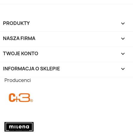
PRODUKTY

NASZA FIRMA

TWOJE KONTO

INFORMACJA O SKLEPIE
keyboard_arrow_down
Producenci