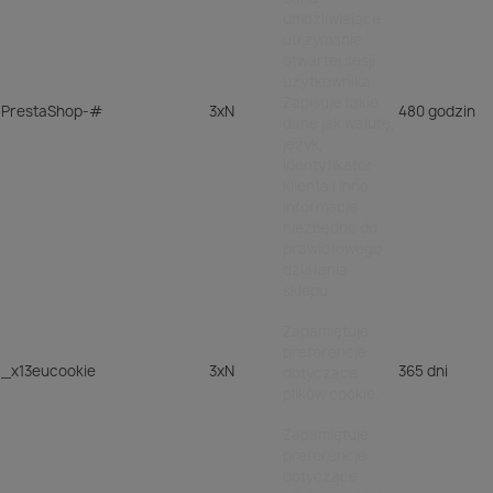
umożliwiające
utrzymanie
otwartej sesji
użytkownika.
Zapisuje takie
PrestaShop-#
3xN
480 godzin
dane jak walutę,
język,
identyfikator
klienta i inne
informacje
niezbędne do
prawidłowego
działania
sklepu.
Zapamiętuje
preferencje
_x13eucookie
3xN
365 dni
dotyczące
plików cookie.
Zapamiętuje
preferencje
dotyczące