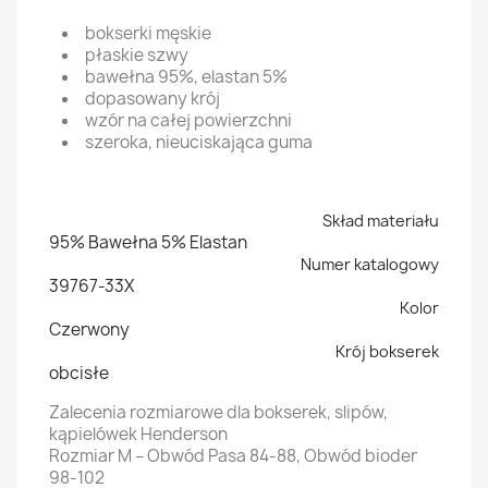
bokserki męskie
płaskie szwy
bawełna 95%, elastan 5%
dopasowany krój
wzór na całej powierzchni
szeroka, nieuciskająca guma
Skład materiału
95% Bawełna 5% Elastan
Numer katalogowy
39767-33X
Kolor
Czerwony
Krój bokserek
obcisłe
Zalecenia rozmiarowe dla bokserek, slipów,
kąpielówek Henderson
Rozmiar M – Obwód Pasa 84-88, Obwód bioder
98-102