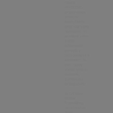
Ciasto
PHPSESSID
przechowuje
unikalny
identyfikator
sesji, który jest
wymagany do
przetwarzania
żądań i
odpowiedzi
pomiędzy
przeglądarką a
serwerem. Te
pliki cookie
trwają tylko do
momentu
zamknięcia
przeglądarki.
W tym pliku
cookie
PrestaShop
przechowuje
dane