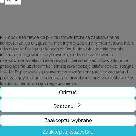
Te ciasteczka dotyczą dostowania witryny pod Twoje wymagania.
Mogą np. wyświetlić informacje o wybranych dla Ciebie produktach.
O Cookies
Pliki cookie to niewielkie pliki tekstowe, które są zapisywane na
komputerze lub urządzeniu mobilnym przez strony internetowe, które
odwiedzasz. Służą do różnych celów, takich jak zapamiętywanie
informacji o logowaniu użytkownika, śledzenie zachowania
użytkownika w celach reklamowych i personalizacji doświadczenia
przeglądania użytkownika. Istnieją dwa rodzaje plików cookie: sesyjne i
trwałe. Te pierwsze są usuwane po zakończeniu sesji przeglądarki,
podczas gdy te drugie pozostają na urządzeniu przez określony czas
lub do momentu ich ręcznego usunięcia.
Odrzuć
Dostosuj
Zaakceptuj wybrane
Zaakceptuj wszystkie