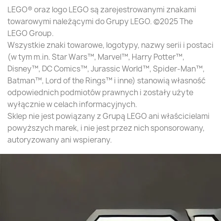
LEGO® oraz logo LEGO są zarejestrowanymi znakami
towarowymi należącymi do Grupy LEGO. ©2025 The
LEGO Group.
Wszystkie znaki towarowe, logotypy, nazwy serii i postaci
(w tym m.in. Star Wars™, Marvel™, Harry Potter™,
Disney™, DC Comics™, Jurassic World™, Spider-Man™,
Batman™, Lord of the Rings™ i inne) stanowią własność
odpowiednich podmiotów prawnych i zostały użyte
wyłącznie w celach informacyjnych.
Sklep nie jest powiązany z Grupą LEGO ani właścicielami
powyższych marek, i nie jest przez nich sponsorowany,
autoryzowany ani wspierany.