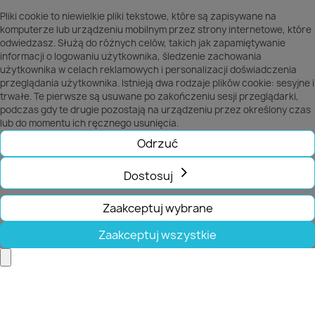
Pliki cookie to niewielkie pliki tekstowe, które są zapisywane na
komputerze lub urządzeniu mobilnym przez strony internetowe, które
odwiedzasz. Służą do różnych celów, takich jak zapamiętywanie
informacji o logowaniu użytkownika, śledzenie zachowania
użytkownika w celach reklamowych i personalizacji doświadczenia
przeglądania użytkownika. Istnieją dwa rodzaje plików cookie: sesyjne i
trwałe. Te pierwsze są usuwane po zakończeniu sesji przeglądarki,
podczas gdy te drugie pozostają na urządzeniu przez określony czas
lub do momentu ich ręcznego usunięcia.
Odrzuć
Dostosuj
Zaakceptuj wybrane
Zaakceptuj wszystkie