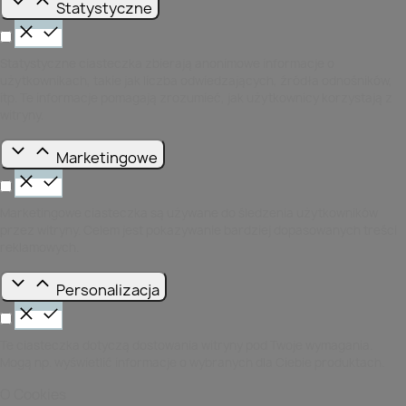
Statystyczne
Statystyczne ciasteczka zbierają anonimowe informacje o
użytkownikach, takie jak liczba odwiedzających, źródła odnośników,
itp. Te informacje pomagają zrozumieć, jak użytkownicy korzystają z
witryny.
Marketingowe
Marketingowe ciasteczka są używane do śledzenia użytkowników
przez witryny. Celem jest pokazywanie bardziej dopasowanych treści
reklamowych.
Personalizacja
Te ciasteczka dotyczą dostowania witryny pod Twoje wymagania.
Mogą np. wyświetlić informacje o wybranych dla Ciebie produktach.
O Cookies