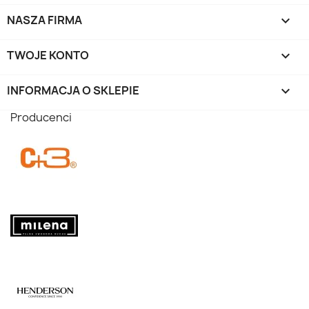
NASZA FIRMA

TWOJE KONTO

INFORMACJA O SKLEPIE
keyboard_arrow_down
Producenci