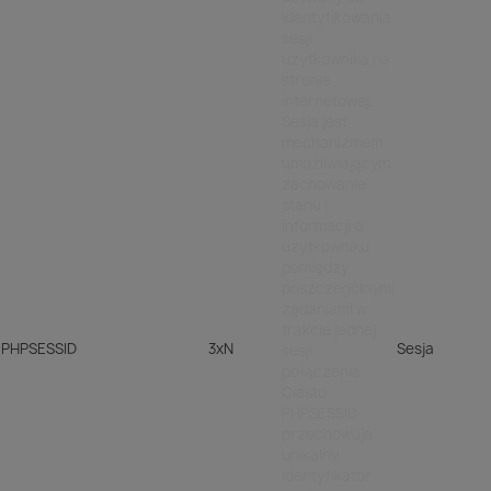
identyfikowania
sesji
użytkownika na
stronie
internetowej.
Sesja jest
mechanizmem
umożliwiającym
zachowanie
stanu i
informacji o
użytkowniku
pomiędzy
poszczególnymi
żądaniami w
trakcie jednej
PHPSESSID
3xN
Sesja
sesji
połączenia.
Ciasto
PHPSESSID
przechowuje
unikalny
identyfikator