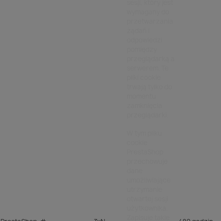
sesji, który jest
wymagany do
przetwarzania
żądań i
odpowiedzi
pomiędzy
przeglądarką a
serwerem. Te
pliki cookie
trwają tylko do
momentu
zamknięcia
przeglądarki.
W tym pliku
cookie
PrestaShop
przechowuje
dane
umożliwiające
utrzymanie
otwartej sesji
użytkownika.
Zapisuje takie