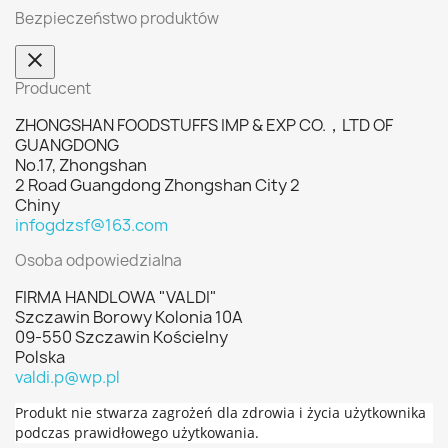
Bezpieczeństwo produktów
Producent
ZHONGSHAN FOODSTUFFS IMP & EXP CO.，LTD OF
GUANGDONG
No.17, Zhongshan
2 Road Guangdong Zhongshan City 2
Chiny
infogdzsf@163.com
Osoba odpowiedzialna
FIRMA HANDLOWA "VALDI"
Szczawin Borowy Kolonia 10A
09-550 Szczawin Kościelny
Polska
valdi.p@wp.pl
Produkt nie stwarza zagrożeń dla zdrowia i życia użytkownika
podczas prawidłowego użytkowania.