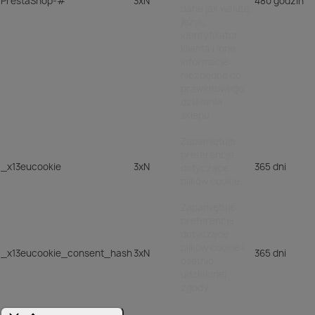
PrestaShop-#
3xN
480 godzin
dane jak walutę,
język,
identyfikator
klienta i inne
informacje
niezbędne do
prawidłowego
działania
sklepu.
Zapamiętuje
preferencje
_x13eucookie
3xN
365 dni
dotyczące
plików cookie.
Zapamiętuje
preferencje
dotyczące
plików cookie i
_x13eucookie_consent_hash
3xN
365 dni
osatnio
udzielonej
zgody.