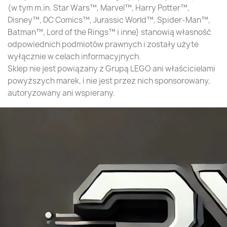
(w tym m.in. Star Wars™, Marvel™, Harry Potter™,
Disney™, DC Comics™, Jurassic World™, Spider-Man™,
Batman™, Lord of the Rings™ i inne) stanowią własność
odpowiednich podmiotów prawnych i zostały użyte
wyłącznie w celach informacyjnych.
Sklep nie jest powiązany z Grupą LEGO ani właścicielami
powyższych marek, i nie jest przez nich sponsorowany,
autoryzowany ani wspierany.