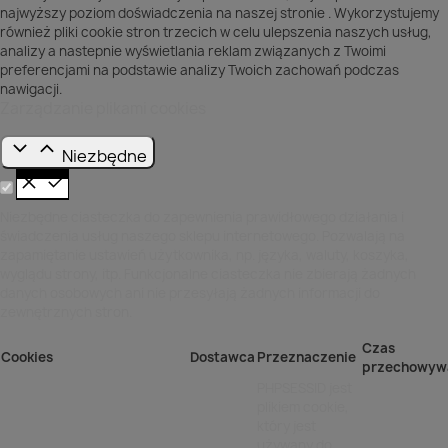
najwyższy poziom doświadczenia na naszej stronie . Wykorzystujemy
również pliki cookie stron trzecich w celu ulepszenia naszych usług,
analizy a nastepnie wyświetlania reklam związanych z Twoimi
preferencjami na podstawie analizy Twoich zachowań podczas
nawigacji.
Zarządzanie plikami cookies
Niezbędne
Niezbędne ciasteczka do zapewnienia prawidłowego działania i
świadczenia usług naszego sklepu internetowego. Pozwalają na
zapamiętanie ustawień użytkownika, np. języka, waluty, koszyka,
wyglądu strony, itp. Funkcjonalne ciasteczka nie zbierają żadnych
danych osobowych ani nie przesyłają żadnych informacji do
zewnętrznych stron.
Czas
Cookies
Dostawca
Przeznaczenie
przechowyw
PHPSESSID jest
plikiem cookie,
który jest
używany do