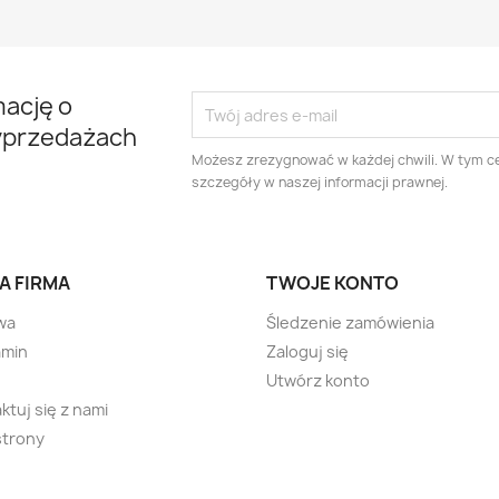
mację o
yprzedażach
Możesz zrezygnować w każdej chwili. W tym ce
szczegóły w naszej informacji prawnej.
A FIRMA
TWOJE KONTO
wa
Śledzenie zamówienia
amin
Zaloguj się
Utwórz konto
ktuj się z nami
strony