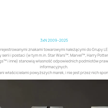
3xN 2009–2025
arejestrowanymi znakami towarowymi należącymi do Grupy L
 serii i postaci (w tym m.in. Star Wars™, Marvel™, Harry Pott
gs™ i inne) stanowią własność odpowiednich podmiotów prawn
informacyjnych.
ani właścicielami powyższych marek, i nie jest przez nich sp