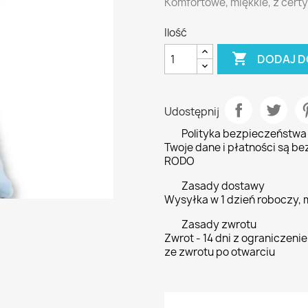
Komfortowe, miękkie, z cert
Ilość

DODAJ D
Udostępnij
Polityka bezpieczeństwa
Twoje dane i płatności są be
RODO
Zasady dostawy
Wysyłka w 1 dzień roboczy,
Zasady zwrotu
Zwrot - 14 dni z ograniczen
ze zwrotu po otwarciu