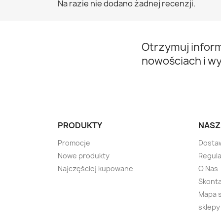
Na razie nie dodano żadnej recenzji.
Otrzymuj infor
nowościach i w
PRODUKTY
NASZ
Promocje
Dosta
Nowe produkty
Regul
Najczęściej kupowane
O Nas
Skonta
Mapa 
sklepy