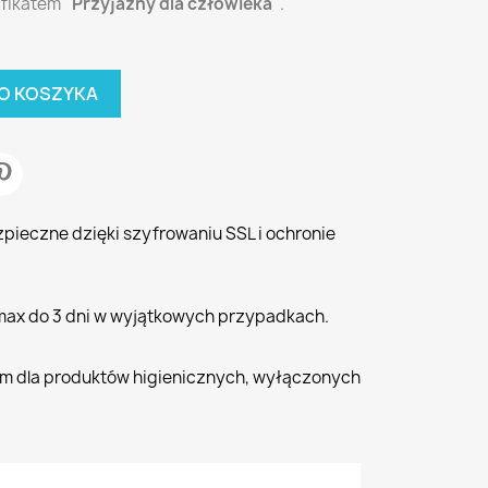
yfikatem
"Przyjazny dla człowieka"
.
O KOSZYKA
zpieczne dzięki szyfrowaniu SSL i ochronie
 max do 3 dni w wyjątkowych przypadkach.
iem dla produktów higienicznych, wyłączonych