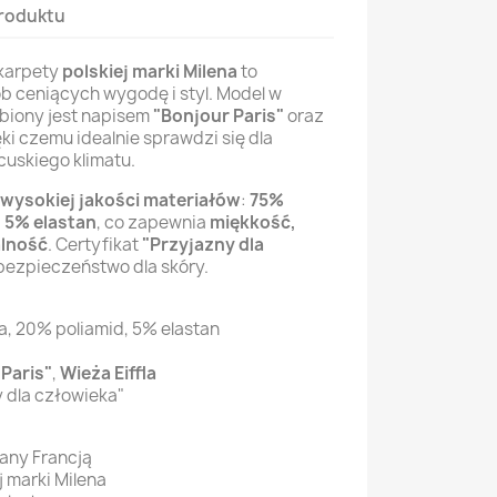
roduktu
skarpety
polskiej marki Milena
to
b ceniących wygodę i styl. Model w
iony jest napisem
"Bonjour Paris"
oraz
ęki czemu idealnie sprawdzi się dla
cuskiego klimatu.
wysokiej jakości materiałów
:
75%
 5% elastan
, co zapewnia
miękkość,
alność
. Certyfikat
"Przyjazny dla
ezpieczeństwo dla skóry.
, 20% poliamid, 5% elastan
Paris"
,
Wieża Eiffla
 dla człowieka"
any Francją
 marki Milena