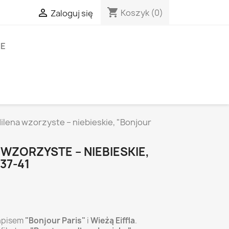
shopping_cart

Koszyk
(0)
Zaloguj się
IE
ilena wzorzyste – niebieskie, "Bonjour
WZORZYSTE – NIEBIESKIE,
37-41
apisem
"Bonjour Paris"
i
Wieżą Eiffla
.