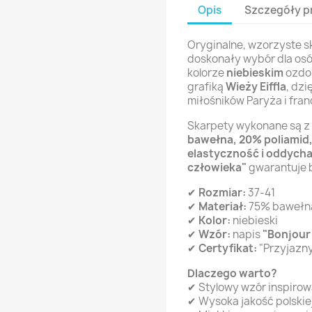
Opis
Szczegóły p
Oryginalne, wzorzyste 
doskonały wybór dla osó
kolorze
niebieskim
ozdob
grafiką
Wieży Eiffla
, dzi
miłośników Paryża i fran
Skarpety wykonane są z
bawełna, 20% poliamid,
elastyczność i oddych
człowieka"
gwarantuje b
✔
Rozmiar:
37-41
✔
Materiał:
75% bawełna
✔
Kolor:
niebieski
✔
Wzór:
napis
"Bonjour 
✔
Certyfikat:
"Przyjazny
Dlaczego warto?
✔ Stylowy wzór inspirow
✔ Wysoka jakość polskiej