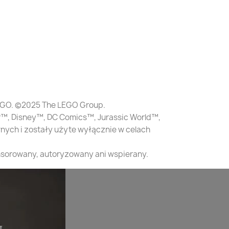
EGO. ©2025 The LEGO Group.
er™, Disney™, DC Comics™, Jurassic World™,
ych i zostały użyte wyłącznie w celach
onsorowany, autoryzowany ani wspierany.