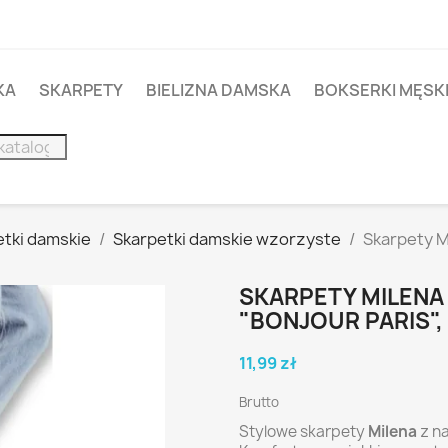
KA
SKARPETY
BIELIZNA DAMSKA
BOKSERKI MĘSK
etki damskie
Skarpetki damskie wzorzyste
Skarpety M
SKARPETY MILENA 
"BONJOUR PARIS", 
11,99 zł
Brutto
Stylowe skarpety
Milena
z n