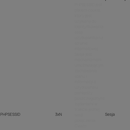
PHPSESSID jest
plikiem cookie,
który jest
używany do
identyfikowania
sesji
użytkownika na
stronie
internetowej.
Sesja jest
mechanizmem
umożliwiającym
zachowanie
stanu i
informacji o
użytkowniku
pomiędzy
poszczególnymi
żądaniami w
trakcie jednej
PHPSESSID
3xN
Sesja
sesji
połączenia.
Ciasto