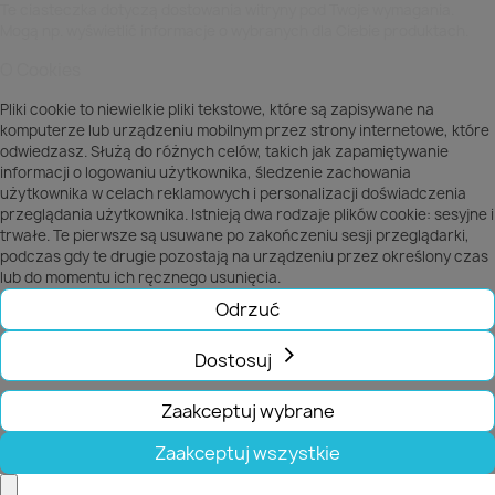
Te ciasteczka dotyczą dostowania witryny pod Twoje wymagania.
Mogą np. wyświetlić informacje o wybranych dla Ciebie produktach.
O Cookies
Pliki cookie to niewielkie pliki tekstowe, które są zapisywane na
komputerze lub urządzeniu mobilnym przez strony internetowe, które
odwiedzasz. Służą do różnych celów, takich jak zapamiętywanie
informacji o logowaniu użytkownika, śledzenie zachowania
użytkownika w celach reklamowych i personalizacji doświadczenia
przeglądania użytkownika. Istnieją dwa rodzaje plików cookie: sesyjne i
trwałe. Te pierwsze są usuwane po zakończeniu sesji przeglądarki,
podczas gdy te drugie pozostają na urządzeniu przez określony czas
lub do momentu ich ręcznego usunięcia.
Odrzuć
Dostosuj
Zaakceptuj wybrane
Zaakceptuj wszystkie