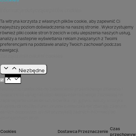
Informacje dotyczące plików cookies
Ta witryna korzysta z własnych plików cookie, aby zapewnić Ci
najwyższy poziom doświadczenia na naszej stronie . Wykorzystujemy
również pliki cookie stron trzecich w celu ulepszenia naszych usług,
analizy a nastepnie wyświetlania reklam związanych z Twoimi
preferencjami na podstawie analizy Twoich zachowań podczas
nawigacji.
Zarządzanie plikami cookies
Niezbędne
Niezbędne ciasteczka do zapewnienia prawidłowego działania i
świadczenia usług naszego sklepu internetowego. Pozwalają na
zapamiętanie ustawień użytkownika, np. języka, waluty, koszyka,
wyglądu strony, itp. Funkcjonalne ciasteczka nie zbierają żadnych
danych osobowych ani nie przesyłają żadnych informacji do
zewnętrznych stron.
Czas
Cookies
Dostawca
Przeznaczenie
przechowyw