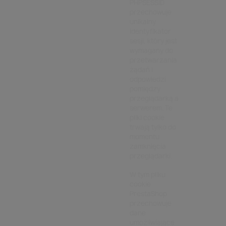
PHPSESSID
przechowuje
unikalny
identyfikator
sesji, który jest
wymagany do
przetwarzania
żądań i
odpowiedzi
pomiędzy
przeglądarką a
serwerem. Te
pliki cookie
trwają tylko do
momentu
zamknięcia
przeglądarki.
W tym pliku
cookie
PrestaShop
przechowuje
dane
umożliwiające