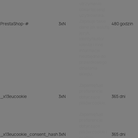
utrzymanie
otwartej sesji
użytkownika.
Zapisuje takie
PrestaShop-#
3xN
480 godzin
dane jak walutę,
język,
identyfikator
klienta i inne
informacje
niezbędne do
prawidłowego
działania
sklepu.
Zapamiętuje
preferencje
_x13eucookie
3xN
365 dni
dotyczące
plików cookie.
Zapamiętuje
preferencje
dotyczące
plików cookie i
_x13eucookie_consent_hash
3xN
365 dni
osatnio