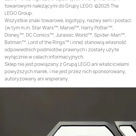
towarowymi należącymi do Grupy LEGO. ©2025 The
LEGO Group.
Wszystkie znaki towarowe, logotypy, nazwy serii i postaci
(w tym m.in. Star Wars™, Marvel™, Harry Potter™,
Disney™, DC Comics™, Jurassic World™, Spider-Man™,
Batman™, Lord of the Rings™ i inne) stanowią własność
odpowiednich podmiotów prawnych i zostały użyte
wyłącznie w celach informacyjnych.
Sklep nie jest powiązany z Grupą LEGO ani właścicielami
powyższych marek, i nie jest przez nich sponsorowany,
autoryzowany ani wspierany.