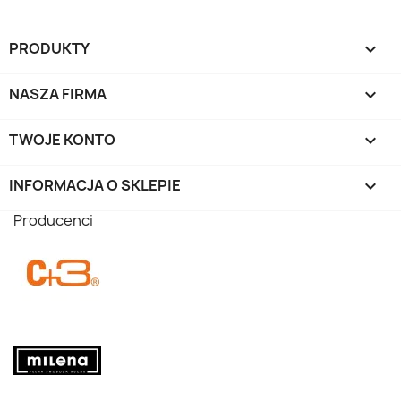
PRODUKTY

NASZA FIRMA

TWOJE KONTO

INFORMACJA O SKLEPIE
keyboard_arrow_down
Producenci