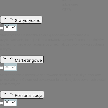
udzielonej
zgody.
Statystyczne
Statystyczne ciasteczka zbierają anonimowe informacje o
użytkownikach, takie jak liczba odwiedzających, źródła odnośników,
itp. Te informacje pomagają zrozumieć, jak użytkownicy korzystają z
witryny.
Marketingowe
Marketingowe ciasteczka są używane do śledzenia użytkowników
przez witryny. Celem jest pokazywanie bardziej dopasowanych treści
reklamowych.
Personalizacja